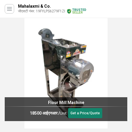
Mahalaxmi & Co.
TRUSTED
जीएसटी नंबर. 19FYLPS6279F1ZI
SELLER
Flour Mill Machine
18500 आईएनआर
/
Unit
Get a Price/Quote