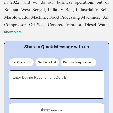
in 2022, and we do our business operations out of
Kolkata, West Bengal, India. V Belt, Industrial V Belt,
Marble Cutter Machine, Food Processing Machines, Air
Compressor, Oil Seal, Concrete Vibrator, Diesel Water
Pump, Induction Motor, Power Tools, Wood Cutting
Know More
Blade, Heat Gun, Pipe Wrench, Electrode Holder,
Rubber Finger, etc., are the products we hold expertise in
Share a Quick Message with us
trading, wholesaling, and supplying. Choose us to avail
the best.
Get Quotation
Get Price List
Discuss Requirement
Key Facts of Mahalaxmi & Co.
Enter Buying Requirement Details
मोबाइल number